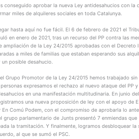
 conseguido aprobar la nueva Ley antidesahucios con la 
mar miles de alquileres sociales en toda Catalunya.
egar hasta aquí no fue fácil. El 6 de febrero de 2021 el Trib
uló en enero de 2021, tras un recurso del PP contra las me
e ampliación de la Ley 24/2015 aprobadas con el Decreto l
adas a miles de familias que estaban esperando sus alquil
r un posible desahucio.
el Grupo Promotor de la Ley 24/2015 hemos trabajado sin
e personas expresamos el rechazo al nuevo ataque del PP y
desahucios en una manifestación multitudinaria. En junio d
gistramos una nueva proposición de ley con el apoyo de E
 En Comú Podem, con el compromiso de aprobarla lo antes
el grupo parlamentario de Junts presentó 7 enmiendas que l
da la tramitación. Y finalmente, logramos desbloquear la s
uerdo, al que se sumó el PSC.