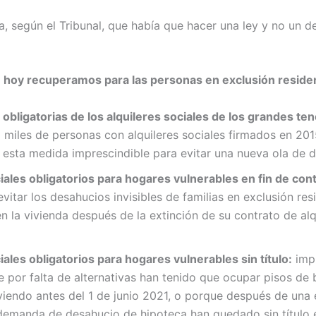
a, según el Tribunal, que había que hacer una ley y no un de
hoy recuperamos para las personas en exclusión residen
obligatorias de los alquileres sociales de los grandes t
:
miles de personas con alquileres sociales firmados en 201
esta medida imprescindible para evitar una nueva ola de 
iales obligatorios para hogares vulnerables en fin de con
vitar los desahucios invisibles de familias en exclusión res
 la vivienda después de la extinción de su contrato de alq
iales obligatorios para hogares vulnerables sin título:
impr
ue por falta de alternativas han tenido que ocupar pisos de
viendo antes del 1 de junio 2021, o porque después de una 
demanda de desahucio de hipoteca han quedado sin título 