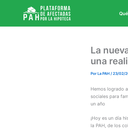
Ir
al
Qué
contenido
La nueva
una real
Por
La PAH
/
23/02/
Hemos logrado ap
sociales para fam
un año
¡Hoy es un día hi
la PAH, de los co