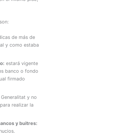
son:
ídicas de más de
tal y como estaba
o:
estará vigente
i es banco o fondo
dual firmado
Generalitat y no
ara realizar la
bancos y buitres:
hucios.