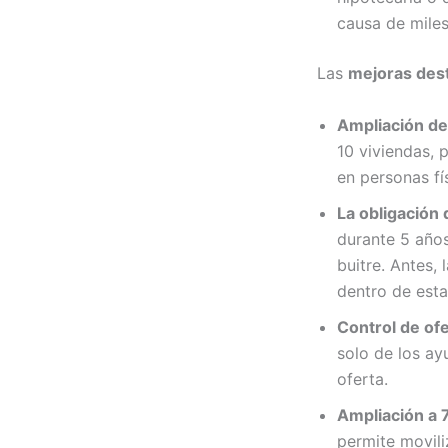
causa de miles
Las
mejoras des
Ampliación de 
10 viviendas, 
en personas fís
La obligación 
durante 5 años 
buitre. Antes,
dentro de esta
Control de ofe
solo de los ay
oferta.
Ampliación a 7
permite movili