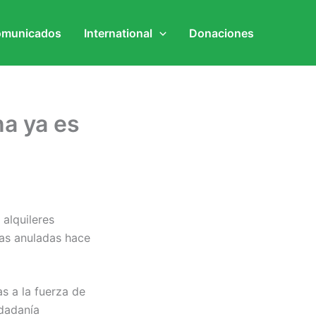
municados
International
Donaciones
na ya es
alquileres
das anuladas hace
as a la fuerza de
udadanía