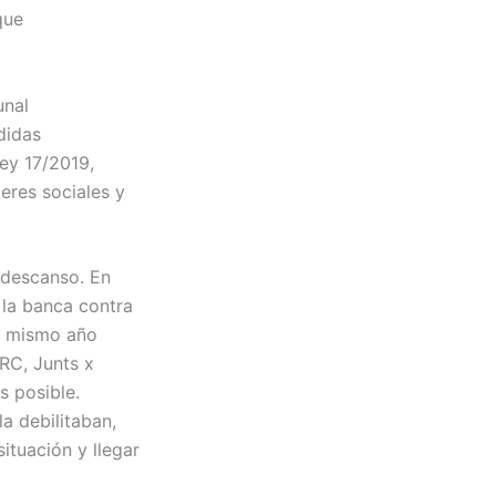
que
unal
didas
ey 17/2019,
eres sociales y
 descanso. En
 la banca contra
el mismo año
RC, Junts x
 posible.
a debilitaban,
ituación y llegar