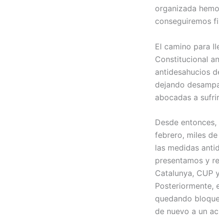
organizada hemos
conseguiremos fir
El camino para ll
Constitucional an
antidesahucios d
dejando desampar
abocadas a sufri
Desde entonces, 
febrero, miles d
las medidas anti
presentamos y re
Catalunya, CUP y
Posteriormente, 
quedando bloquea
de nuevo a un ac