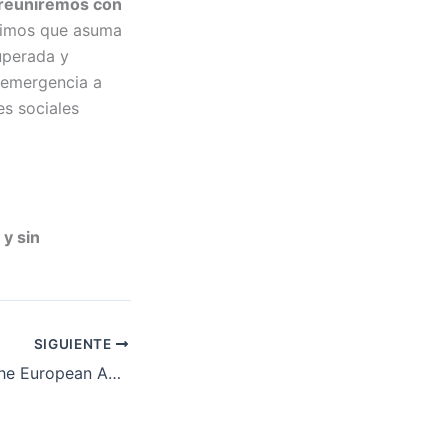
 reuniremos con
imos que asuma
uperada y
 emergencia a
es sociales
 y sin
SIGUIENTE
[EN] Meeting of the European Action Coalition for the Right to Housing and the Right to the City￼