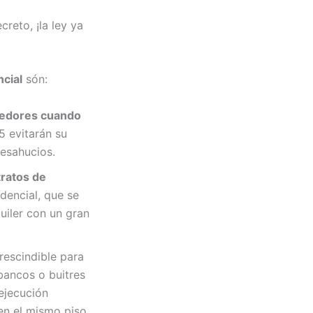
creto, ¡la ley ya
cial
són:
enedores cuando
5 evitarán su
desahucios.
tratos de
idencial, que se
uiler con un gran
escindible para
 bancos o buitres
ejecución
en el mismo piso,