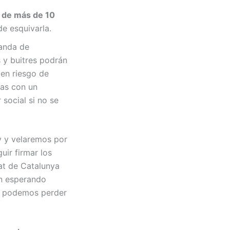
s de más de 10
de esquivarla.
anda de
 y buitres podrán
a en riesgo de
nas con un
 social si no se
ey y velaremos por
uir firmar los
at de Catalunya
án esperando
no podemos perder