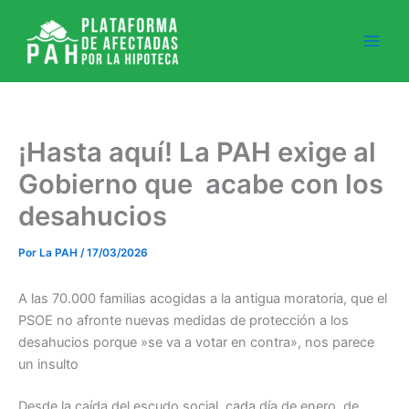
Ir
al
contenido
¡Hasta aquí! La PAH exige al
Gobierno que acabe con los
desahucios
Por
La PAH
/
17/03/2026
A las 70.000 familias acogidas a la antigua moratoria, que el
PSOE no afronte nuevas medidas de protección a los
desahucios porque »se va a votar en contra», nos parece
un insulto
Desde la caída del escudo social, cada día de enero, de