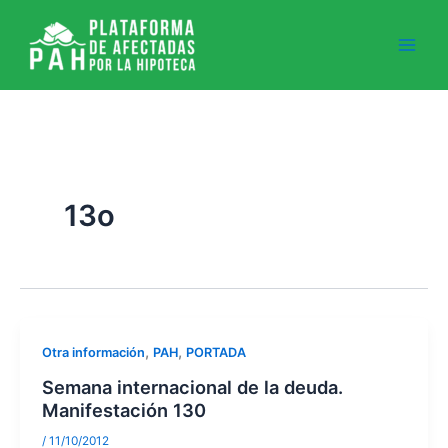
Ir
al
contenido
13o
,
,
Otra información
PAH
PORTADA
Semana internacional de la deuda.
Manifestación 130
/
11/10/2012