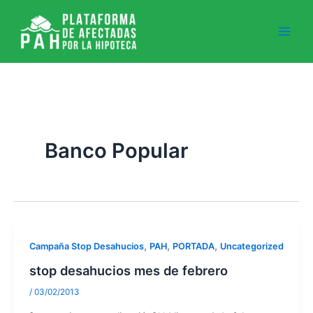
Ir
al
contenido
Banco Popular
,
,
,
Campaña Stop Desahucios
PAH
PORTADA
Uncategorized
stop desahucios mes de febrero
/
03/02/2013