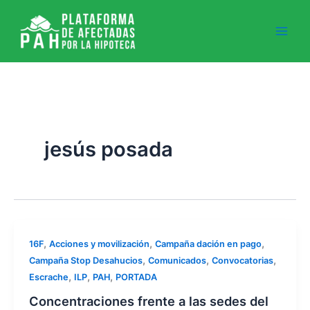
Ir
al
contenido
jesús posada
,
,
,
16F
Acciones y movilización
Campaña dación en pago
,
,
,
Campaña Stop Desahucios
Comunicados
Convocatorias
,
,
,
Escrache
ILP
PAH
PORTADA
Concentraciones frente a las sedes del