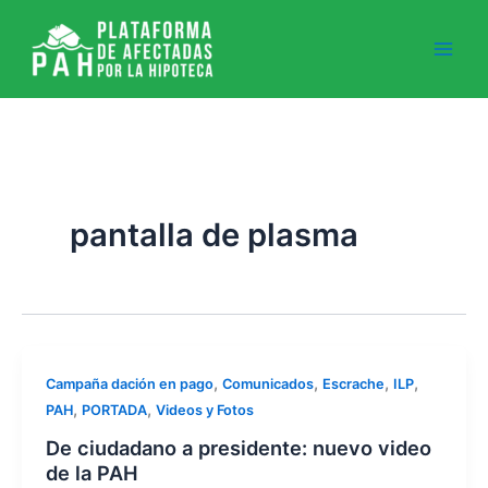
Ir
al
contenido
pantalla de plasma
,
,
,
,
Campaña dación en pago
Comunicados
Escrache
ILP
,
,
PAH
PORTADA
Videos y Fotos
De ciudadano a presidente: nuevo video
de la PAH