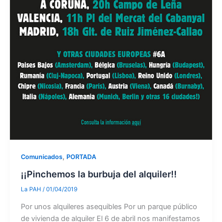
,
Comunicados
PORTADA
¡¡Pinchemos la burbuja del alquiler!!
La PAH
/
01/04/2019
Por unos alquileres asequibles Por un parque público
de vivienda de alquiler El 6 de abril nos manifestamos