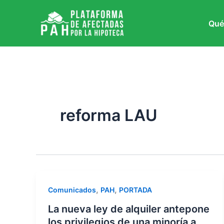
Ir
al
Qué
contenido
reforma LAU
,
,
Comunicados
PAH
PORTADA
La nueva ley de alquiler antepone
los privilegios de una minoría a