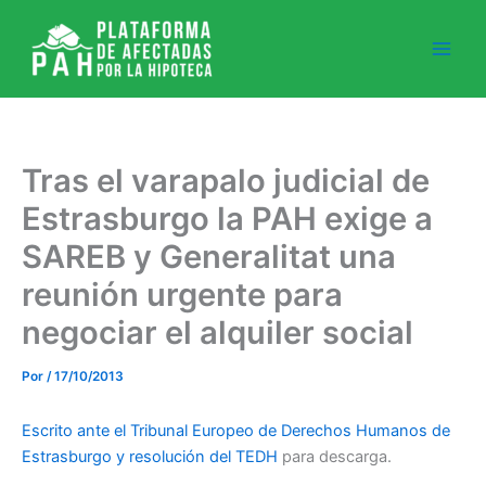
Ir
al
contenido
Tras el varapalo judicial de
Estrasburgo la PAH exige a
SAREB y Generalitat una
reunión urgente para
negociar el alquiler social
Por
/
17/10/2013
Escrito ante el Tribunal Europeo de Derechos Humanos de
Estrasburgo y resolución del TEDH
para descarga.