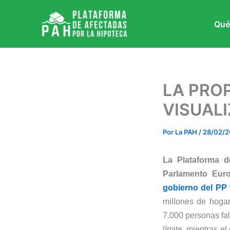
Ir
al
Qué
contenido
LA PROP
VISUAL
Por
La PAH
/
28/02/2
La Plataforma d
Parlamento Eur
gobierno del PP t
millones de hogar
7.000 personas fa
límite, mientras e