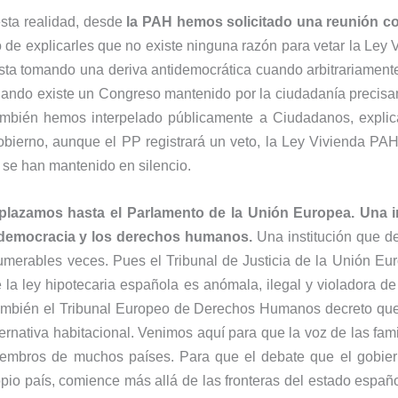
sta realidad, desde
la PAH hemos solicitado una reunión co
de explicarles que no existe ninguna razón para vetar la Ley
sta tomando una deriva antidemocrática cuando arbitrariamente
uando existe un Congreso mantenido por la ciudadanía precis
ambién hemos interpelado públicamente a Ciudadanos, explic
obierno, aunque el PP registrará un veto, la Ley Vivienda PAH 
se han mantenido en silencio.
lazamos hasta el Parlamento de la Unión Europea. Una i
 democracia y los derechos humanos.
Una institución que d
umerables veces. Pues el Tribunal de Justicia de la Unión Eu
 la ley hipotecaria española es anómala, ilegal y violadora d
mbién el Tribunal Europeo de Derechos Humanos decreto que 
ernativa habitacional. Venimos aquí para que la voz de las fam
embros de muchos países. Para que el debate que el gobier
opio país, comience más allá de las fronteras del estado españ