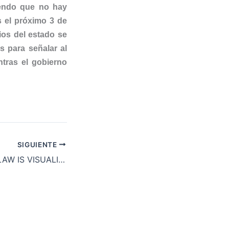
iendo que no hay
s el próximo 3 de
rios del estado se
s para señalar al
ntras el gobierno
SIGUIENTE
PAH’S HOUSING LAW IS VISUALISED IN THE EUROPEAN PARLIAMENT