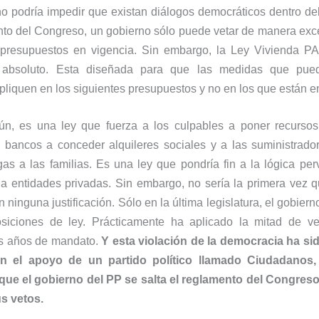
no podría impedir que existan diálogos democráticos dentro de
to del Congreso, un gobierno sólo puede vetar de manera exce
s presupuestos en vigencia. Sin embargo, la Ley Vivienda PA
 absoluto. Esta diseñada para que las medidas que pued
liquen en los siguientes presupuestos y no en los que están e
ún, es una ley que fuerza a los culpables a poner recursos 
 bancos a conceder alquileres sociales y a las suministrador
gas a las familias. Es una ley que pondría fin a la lógica pe
 a entidades privadas. Sin embargo, no sería la primera vez q
n ninguna justificación. Sólo en la última legislatura, el gobier
iciones de ley. Prácticamente ha aplicado la mitad de ve
s años de mandato.
Y esta violación de la democracia ha si
n el apoyo de un partido político llamado Ciudadanos
ue el gobierno del PP se salta el reglamento del Congreso
s vetos.