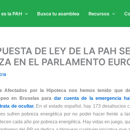
 es la PAH
Busca tu asamblea
Recursos
Co
UESTA DE LEY DE LA PAH S
IZA EN EL PARLAMENTO EUR
018
e Afectados por la Hipoteca nos hemos tenido que de
opeo en Bruselas para
dar cuenta de la emergencia hab
rata de ocultar.
En el estado español, hay 173 desahucios c
es sufren pobreza energética por no poder hacer frente a las
llecen cada año por pobreza energética. Hay vidas en juego, qu
l gobierno del PP se dedica a bloquear cualquier iniciativa que 