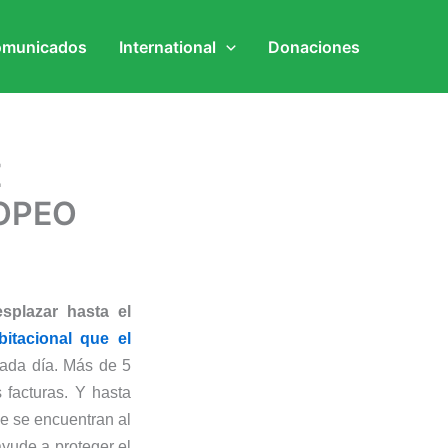
municados
International
Donaciones
E
OPEO
splazar hasta el
itacional que el
ada día. Más de 5
 facturas. Y hasta
e se encuentran al
ayude a proteger el