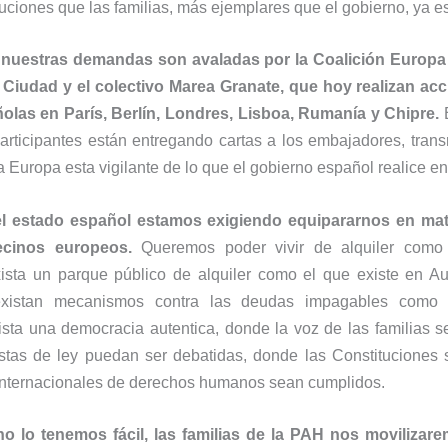
uciones que las familias, más ejemplares que el gobierno, ya e
,
nuestras demandas son avaladas por la Coalición Europa
a Ciudad y el colectivo Marea Granate, que hoy realizan acc
las en París, Berlín, Londres, Lisboa, Rumanía y Chipre.
E
articipantes están entregando cartas a los embajadores, trans
 Europa esta vigilante de lo que el gobierno español realice en 
el estado español estamos exigiendo equipararnos en mat
ecinos europeos.
Queremos poder vivir de alquiler como
sta un parque público de alquiler como el que existe en Au
xistan mecanismos contra las deudas impagables como 
ta una democracia autentica, donde la voz de las familias s
stas de ley puedan ser debatidas, donde las Constituciones 
internacionales de derechos humanos sean cumplidos.
o lo tenemos fácil, las familias de la PAH nos moviliza