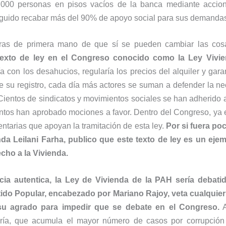
.000 personas en pisos vacíos de la banca mediante accion
guido recabar más del 90% de apoyo social para sus demanda
ras de primera mano de que sí se pueden cambiar las cos
texto de ley en el Congreso conocido como la Ley Vivi
ía con los desahucios, regularía los precios del alquiler y garan
de su registro, cada día más actores se suman a defender la n
Cientos de sindicatos y movimientos sociales se han adherido a
tos han aprobado mociones a favor. Dentro del Congreso, ya 
ntarias que apoyan la tramitación de esta ley.
Por si fuera poc
enda Leilani Farha, publico que este texto de ley es un eje
echo a la Vivienda.
a autentica, la Ley de Vivienda de la PAH sería debati
tido Popular, encabezado por Mariano Rajoy, veta cualquier
u agrado para impedir que se debate en el Congreso.
A
ría, que acumula el mayor número de casos por corrupción