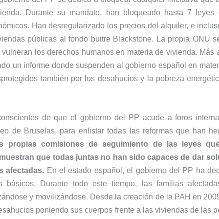
ienda. Durante su mandato, han bloqueado hasta 7 leyes
ómicos. Han desregularizado los precios del alquiler, e inclus
viendas públicas al fondo buitre Blackstone. La propia ONU s
 vulneran los derechos humanos en materia de vivienda. Más 
do un informe donde suspenden al gobierno español en mater
esprotegidos también por los desahucios y la pobreza energétic
onscientes de que el gobierno del PP acude a foros interna
eo de Bruselas, para enlistar todas las reformas que han he
as propias comisiones de seguimiento de las leyes que
 muestran que todas juntas no han sido capaces de dar so
s afectadas.
En el estado español, el gobierno del PP ha dec
 básicos. Durante todo este tiempo, las familias afectad
zándose y movilizándose. Desde la creación de la PAH en 2009
esahucios poniendo sus cuerpos frente a las viviendas de las p