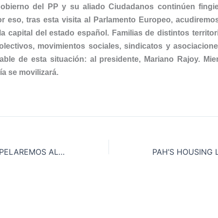
 gobierno del PP y su aliado Ciudadanos continúen fing
por eso, tras esta visita al Parlamento Europeo, acudiremo
a capital del estado español. Familias de distintos territo
colectivos, movimientos sociales, sindicatos y asociacione
le de esta situación: al presidente, Mariano Rajoy. Mie
ía se movilizará.
LAS PAHs INTERPELAREMOS AL GOBIERNO DEL PP Y A CIUDADANOS EN DEFENSA DE LA LEY VIVIENDA PAH