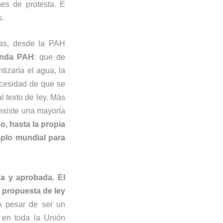
es de protesta. E
s.
as, desde la PAH
enda PAH
: que de
tizaría el agua, la
ecesidad de que se
l texto de ley. Más
existe una mayoría
o, hasta la propia
mplo mundial para
da y aprobada. El
 propuesta de ley
 pesar de ser un
 en toda la Unión