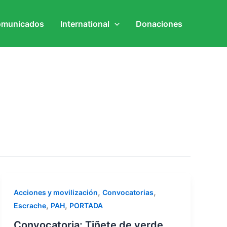
municados
International
Donaciones
,
,
Acciones y movilización
Convocatorias
,
,
Escrache
PAH
PORTADA
Convocatoria: Tiñete de verde