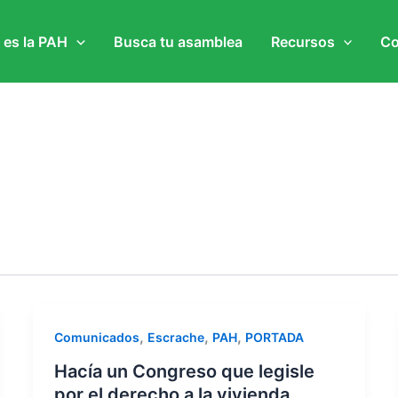
 es la PAH
Busca tu asamblea
Recursos
Co
,
,
,
Comunicados
Escrache
PAH
PORTADA
Hacía un Congreso que legisle
por el derecho a la vivienda