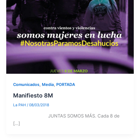
,
,
Comunicados
Media
PORTADA
Manifiesto 8M
La PAH
/
08/03/2018
JUNTAS SOMOS MÁS. Cada 8 de
[…]