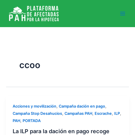
Ir
al
contenido
ccoo
,
,
Acciones y movilización
Campaña dación en pago
,
,
,
,
Campaña Stop Desahucios
Campañas PAH
Escrache
ILP
,
PAH
PORTADA
La ILP para la dación en pago recoge