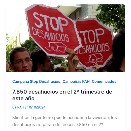
,
,
Campaña Stop Desahucios
Campañas PAH
Comunicados
7.850 desahucios en el 2º trimestre de
este año
La PAH
/
10/10/2024
Mientras la gente no puede acceder a la vivienda, los
desahucios no paran de crecer: 7.850 en el 2º