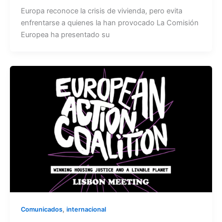
Europa reconoce la crisis de vivienda, pero evita
enfrentarse a quienes la han provocado La Comisión
Europea ha presentado su
,
Comunicados
internacional