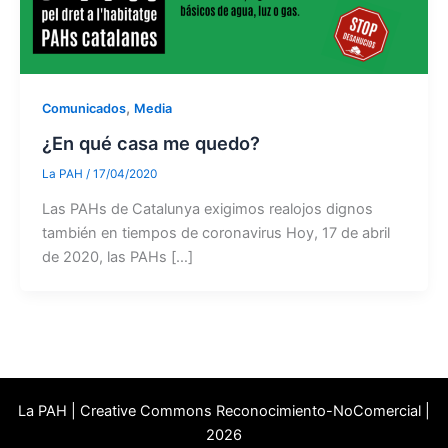
,
Comunicados
Media
¿En qué casa me quedo?
La PAH
/
17/04/2020
Las PAHs de Catalunya exigimos realojos dignos
también en tiempos de coronavirus Hoy, 17 de abril
de 2020, las PAHs […]
La PAH | Creative Commons Reconocimiento-NoComercial |
2026