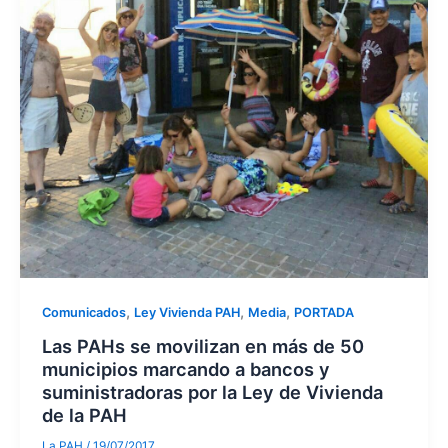
,
,
,
Comunicados
Ley Vivienda PAH
Media
PORTADA
Las PAHs se movilizan en más de 50
municipios marcando a bancos y
suministradoras por la Ley de Vivienda
de la PAH
La PAH
/
19/07/2017