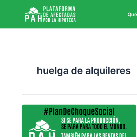
Ir
al
Qué
contenido
huelga de alquileres