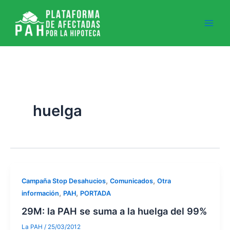
Ir
al
contenido
huelga
,
,
Campaña Stop Desahucios
Comunicados
Otra
,
,
información
PAH
PORTADA
29M: la PAH se suma a la huelga del 99%
La PAH
/
25/03/2012