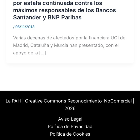
por estafa continuada contra los
máximos responsables de los Bancos
Santander y BNP Paribas
/
06/11/2013
Varias decenas de afectados por la financiera UCI de
Madrid, Cataluña y Murcia han presentado, con el
apoyo de la […]
La PAH | Creative Commons Reconocimiento-NoComercial |
2026
Aviso Legal
Política de Privacidad
Política de Cookies