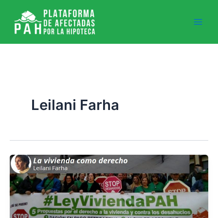
Ir
al
contenido
Leilani Farha