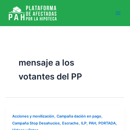
Ir
al
contenido
mensaje a los
votantes del PP
,
,
Acciones y movilización
Campaña dación en pago
,
,
,
,
,
Campaña Stop Desahucios
Escrache
ILP
PAH
PORTADA