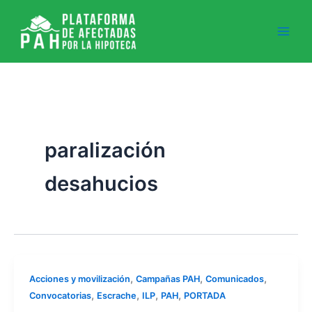
Ir
al
contenido
paralización
desahucios
,
,
,
Acciones y movilización
Campañas PAH
Comunicados
,
,
,
,
Convocatorias
Escrache
ILP
PAH
PORTADA