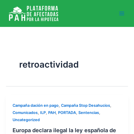
Ir
al
contenido
retroactividad
,
,
Campaña dación en pago
Campaña Stop Desahucios
,
,
,
,
,
Comunicados
ILP
PAH
PORTADA
Sentencias
Uncategorized
Europa declara ilegal la ley española de