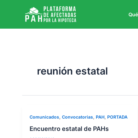
Ir
al
Qué
contenido
reunión estatal
,
,
,
Comunicados
Convocatorias
PAH
PORTADA
Encuentro estatal de PAHs