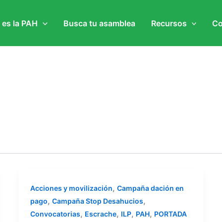
 es la PAH
Busca tu asamblea
Recursos
Co
,
Acciones y movilización
Campaña dación en
,
,
pago
Campaña Stop Desahucios
,
,
,
,
Convocatorias
Escrache
ILP
PAH
PORTADA