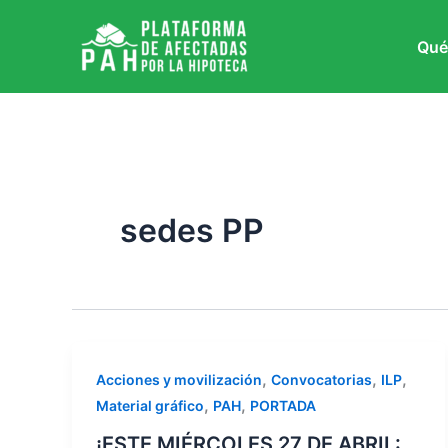
Ir
al
Qué
contenido
sedes PP
,
,
,
Acciones y movilización
Convocatorias
ILP
,
,
Material gráfico
PAH
PORTADA
¡ESTE MIÉRCOLES 27 DE ABRIL: