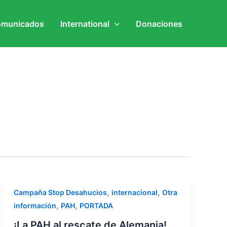
municados
International
Donaciones
,
,
Campaña Stop Desahucios
internacional
Otra
,
,
información
PAH
PORTADA
¡La PAH al rescate de Alemania!