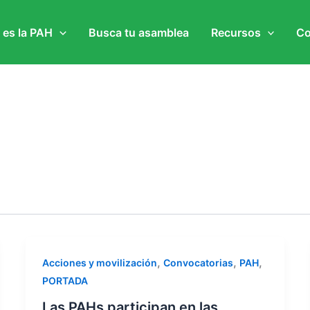
 es la PAH
Busca tu asamblea
Recursos
Co
,
,
,
Acciones y movilización
Convocatorias
PAH
PORTADA
Las PAHs participan en las