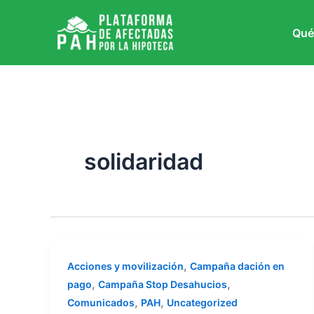
Ir
al
Qué
contenido
solidaridad
,
Acciones y movilización
Campaña dación en
,
,
pago
Campaña Stop Desahucios
,
,
Comunicados
PAH
Uncategorized