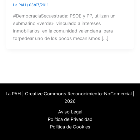
La PAH
/
03/07/2011
#DemocraciaSecuestrada: PSOE y PP, utilizan un
submarino «verde» vinculado a intereses
inmobiliarios en la comunidad valenciana para
torpedear uno de los pocos mecanismos […]
La PAH | Creative Commons Reconocimiento-NoComercial |
2026
Aviso Legal
Política de Privacidad
Política de Cookies