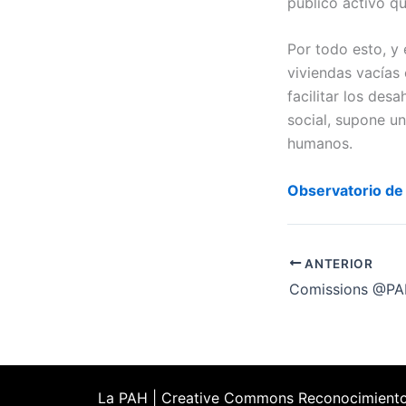
público activo q
Por todo esto, y 
viviendas vacías
facilitar los des
social, supone u
humanos.
Observatorio de
ANTERIOR
Comissions @P
La PAH | Creative Commons Reconocimient