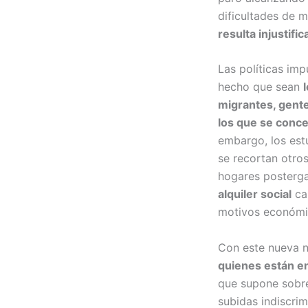
dificultades de m
resulta injustific
Las políticas im
hecho que sean
migrantes, gente 
los que se conce
embargo, los estu
se recortan otros
hogares postergan
alquiler social
cap
motivos económicos
Con este nueva 
quienes están en
que supone sobrev
subidas indiscri