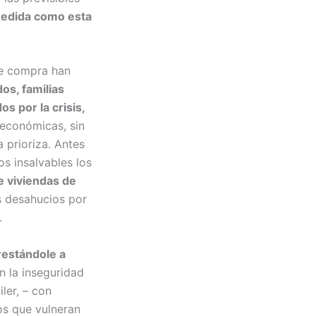
edida como esta
de compra han
os, familias
s por la crisis,
 económicas, sin
 prioriza. Antes
os insalvables los
e viviendas de
s desahucios por
.
restándole a
n la inseguridad
ler, – con
os que vulneran