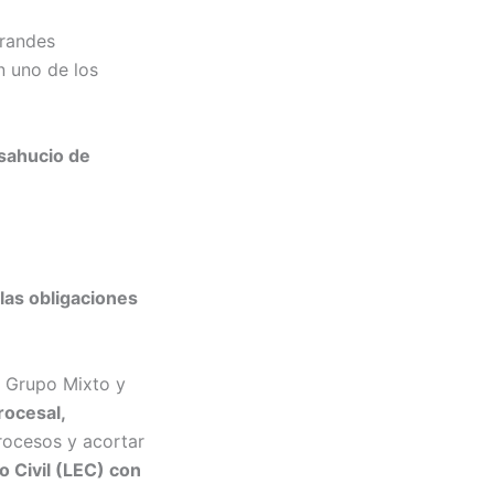
grandes
n uno de los
esahucio de
las obligaciones
, Grupo Mixto y
rocesal,
procesos y acortar
o Civil (LEC) con