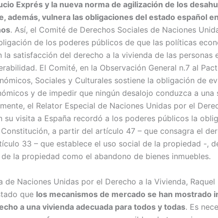
ucio Exprés y la nueva norma de agilización de los desa
, además, vulnera las obligaciones del estado español e
nos
. Así, el Comité de Derechos Sociales de Naciones Unid
bligación de los poderes públicos de que las políticas eco
n la satisfacción del derecho a la vivienda de las personas
erabilidad. El Comité, en la Observación General n.7 al Pact
ómicos, Sociales y Culturales sostiene la obligación de ev
ómicos y de impedir que ningún desalojo conduzca a una s
lmente, el Relator Especial de Naciones Unidas por el Derec
n su visita a España recordó a los poderes públicos la obli
 Constitución, a partir del artículo 47 – que consagra el de
rtículo 33 – que establece el uso social de la propiedad -, d
s de la propiedad como el abandono de bienes inmuebles.
a de Naciones Unidas por el Derecho a la Vivienda, Raquel 
estado que
los mecanismos de mercado se han mostrado in
recho a una vivienda adecuada para todos y todas
. Es nec