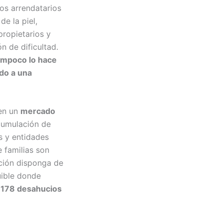
os arrendatarios
e la piel,
propietarios y
n de dificultad.
ampoco lo hace
ido a una
 en un
mercado
acumulación de
s y entidades
 familias son
ación disponga de
uible donde
n 178 desahucios