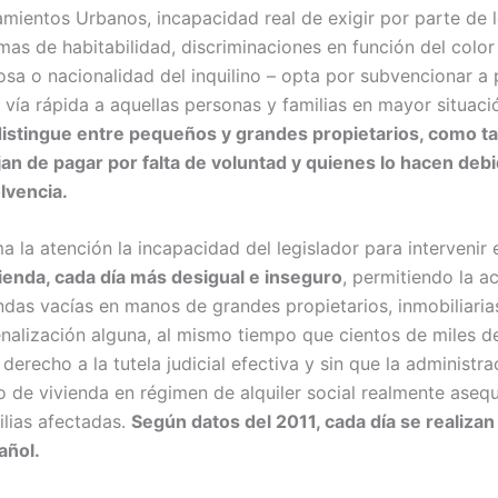
amientos Urbanos, incapacidad real de exigir por parte de l
as de habitabilidad, discriminaciones en función del color d
iosa o nacionalidad del inquilino – opta por subvencionar a 
 vía rápida a aquellas personas y familias en mayor situació
distingue entre pequeños y grandes propietarios, como t
jan de pagar por falta de voluntad y quienes lo hacen deb
lvencia.
ama la atención la incapacidad del legislador para intervenir
vienda, cada día más desigual e inseguro
, permitiendo la 
ndas vacías en manos de grandes propietarios, inmobiliaria
enalización alguna, al mismo tiempo que cientos de miles de
derecho a la tutela judicial efectiva y sin que la administr
o de vivienda en régimen de alquiler social realmente aseq
milias afectadas.
Según datos del 2011, cada día se realiza
añol.