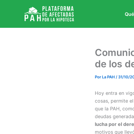
Ir
al
Qué
contenido
Comunica
de los d
Por
La PAH
/
31/10/2
Hoy entra en vigo
cosas, permite e
que la PAH, como
deudas generadas
lucha por el dere
motivos que llevó