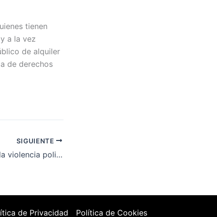
quienes tienen
y a la vez
blico de alquiler
ia de derechos
SIGUIENTE
La PAH denuncia la violencia policial ejercida hoy en el desahucio de una familia de Madrid
ítica de Privacidad
Política de Cookies