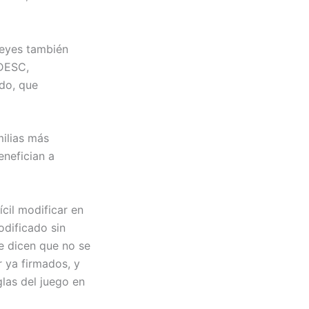
leyes también
 DESC,
ado, que
ilias más
enefician a
cil modificar en
odificado sin
 dicen que no se
r ya firmados, y
glas del juego en