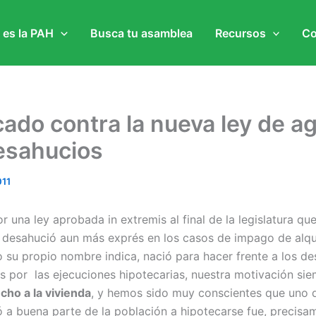
 es la PAH
Busca tu asamblea
Recursos
Co
do contra la nueva ley de ag
esahucios
011
r una ley aprobada in extremis al final de la legislatura que
l desahució aun más exprés en los casos de impago de alqui
 su propio nombre indica, nació para hacer frente a los de
 por las ejecuciones hipotecarias, nuestra motivación sie
cho a la vivienda
, y hemos sido muy conscientes que uno 
 a buena parte de la población a hipotecarse fue, precisam