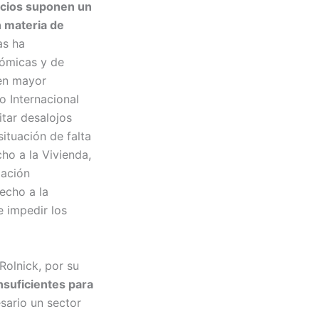
hucios suponen un
n materia de
as ha
nómicas y de
 en mayor
o Internacional
itar desalojos
ituación de falta
ho a la Vivienda,
gación
recho a la
e impedir los
Rolnick, por su
suficientes para
esario un sector