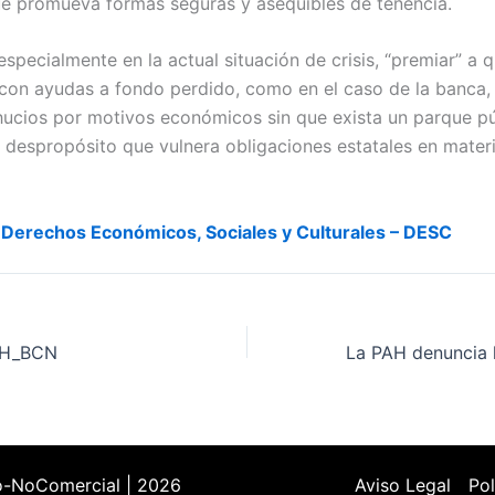
ue promueva formas seguras y asequibles de tenencia.
especialmente en la actual situación de crisis, “premiar” a 
 con ayudas a fondo perdido, como en el caso de la banca, 
ahucios por motivos económicos sin que exista un parque pú
n despropósito que vulnera obligaciones estatales en mater
 Derechos Económicos, Sociales y Culturales – DESC
AH_BCN
o-NoComercial | 2026
Aviso Legal
Pol