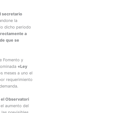
l secretario
andone la
do dicho periodo
directamente a
 de que se
de Fomento y
denominada
«Ley
s meses a uno el
por requerimiento
 demanda.
,
el Observatori
 el aumento del
 las previsibles