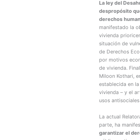
La ley del Desah
despropósito que
derechos huma
manifestado la o
vivienda priorice
situación de vuln
de Derechos Econ
por motivos econ
de vivienda. Fina
Miloon Kothari, e
establecida en la
vivienda – y el a
usos antisociale
La actual Relator
parte, ha manif
garantizar el de