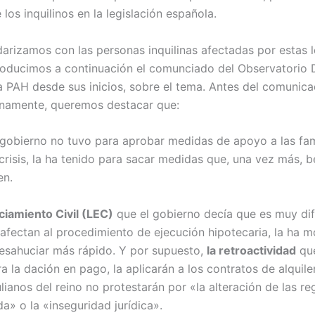
los inquilinos en la legislación española.
idarizamos con las personas inquilinas afectadas por estas 
producimos a continuación el comunciado del Observatorio
a PAH desde sus inicios, sobre el tema. Antes del comunic
namente, queremos destacar que:
gobierno no tuvo para aprobar medidas de apoyo a las fam
crisis, la ha tenido para sacar medidas que, una vez más, b
en.
ciamiento Civil (LEC)
que el gobierno decía que es muy difí
 afectan al procedimiento de ejecución hipotecaria, la ha m
esahuciar más rápido. Y por supuesto,
la retroactividad
que
a la dación en pago, la aplicarán a los contratos de alquile
ulianos del reino no protestarán por «la alteración de las re
da» o la «inseguridad jurídica».