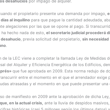
r los desahucios
por impago de alquiler.
 cuando el propietario presente una demanda por impago,
e
 días al inquilino
para que pague la cantidad adeudada, ab
nte alegaciones por las que se opone al pago. Si transcurri
 ha hecho nada de esto,
el secretario judicial procederá 
e desahucio
, previa solicitud del propietario,
sin necesidad
guno
.
n de la LEC viene a completar la llamada Ley de Medidas 
sal del Alquiler y Eficiencia Energética de los Edificios, 
xprés»
que fue aprobada en 2009. Esta norma redujo de do
ranscurrir entre el momento en el que el arrendador exige 
eudas atrasadas y el momento en que puede presentar una
so de manifiesto en 2009 ante la aprobación de dicha Ley
e, en la actual crisis,
ante la lluvia de despidos masivos,
ifras históricas (casi 5 millones según los últimos datos) y