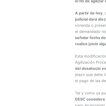
el fin de agiliza
A partir de hoy
,
judicial dará diez
vivienda o prese
el demandado no
señalar fecha d
realice juicio al
Esta modificació
Agilización Proce
del desahucio e
plazo que debe t
el pago de las d
Tal y como ya pu
DESC considera qu
paro alcanzando c