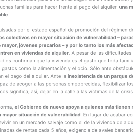
uchas familias para hacer frente al pago del alquiler,
una m
able
.
pulsadas por el estado español de promoción del régimen 
los colectivos en mayor situación de vulnerabilidad – parad
mayor, jóvenes precarios – y por lo tanto los más afectado
ntren en viviendas de alquiler.
A pesar de las dificultades
dios confirman que la vivienda es el gasto que toda familia
 gastos como la alimentación y el ocio. Sólo ante obstácul
 el pago del alquiler. Ante la
inexistencia de un parque d
az de acoger a las personas empobrecidas, flexibilizar lo
 significa, así, dejar en la calle a las víctimas de la crisis
norma,
el Gobierno de nuevo apoya a quienes más tienen 
 mayor situación de vulnerabilidad
. En lugar de acabar co
ivir en un mercado salvaje como el de la vivienda de alqui
minadas de rentas cada 5 años, exigencia de avales bancari