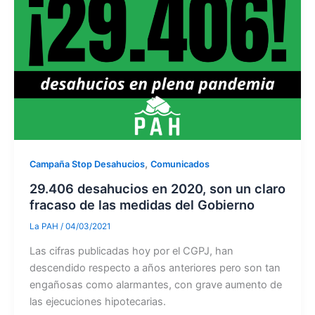
,
Campaña Stop Desahucios
Comunicados
29.406 desahucios en 2020, son un claro
fracaso de las medidas del Gobierno
La PAH
/
04/03/2021
Las cifras publicadas hoy por el CGPJ, han
descendido respecto a años anteriores pero son tan
engañosas como alarmantes, con grave aumento de
las ejecuciones hipotecarias.