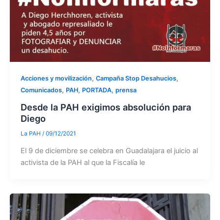
,
,
Acciones y movilización
Campaña Stop Desahucios
,
,
,
Comunicados
PAH
PORTADA
prensa
Desde la PAH exigimos absolución para
Diego
La PAH
/
09/12/2021
El 9 de diciembre se celebra en Guadalajara el juicio al
activista de la PAH al que la Fiscalía le