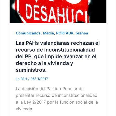
,
,
,
Comunicados
Media
PORTADA
prensa
Las PAHs valencianas rechazan el
recurso de inconstitucionalidad
del PP, que impide avanzar en el
derecho a la vivienda y
suministros.
La PAH
/
06/11/2017
La decisión del Partido Popular de
presentar recurso de inconstitucionalidad
a la Ley 2/2017 por la función social de la
vivienda