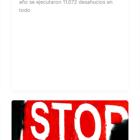
año se ejecutaron 11.072 desahucios en
todo