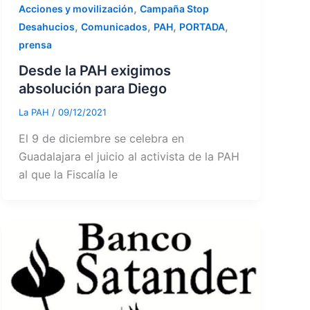
,
Acciones y movilización
Campaña Stop
,
,
,
,
Desahucios
Comunicados
PAH
PORTADA
prensa
Desde la PAH exigimos
absolución para Diego
La PAH
/
09/12/2021
El 9 de diciembre se celebra en
Guadalajara el juicio al activista de la PAH
al que la Fiscalía le