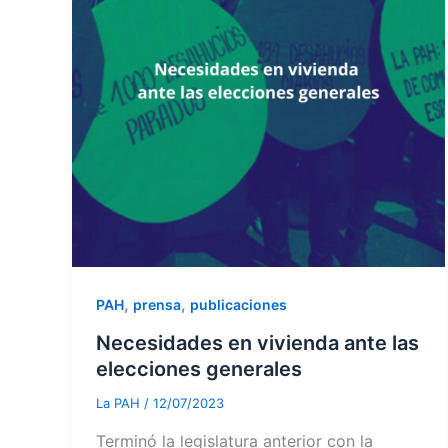
,
,
PAH
prensa
publicaciones
Necesidades en vivienda ante las
elecciones generales
La PAH
/
12/07/2023
Terminó la legislatura anterior con la