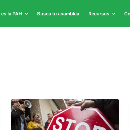
 es la PAH
Busca tu asamblea
Recursos
Co