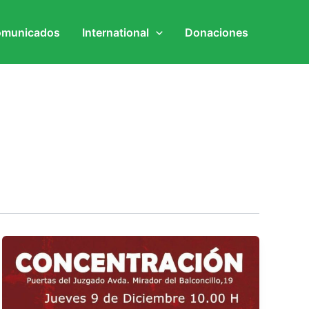
municados
International
Donaciones