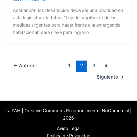
Acabar con los desahucios debe ser una prioridad en
esta legislatura: la futura “Ley de ampliación de las
medidas urgentes para hacer frente a la emergencia
habitacional” será clave para lograrlo
←
Anterior
1
2
3
4
Siguiente
→
La PAH | Creative Commons Reconocimiento-NoComercial |
2026
Aviso Legal
Política de Privacidad