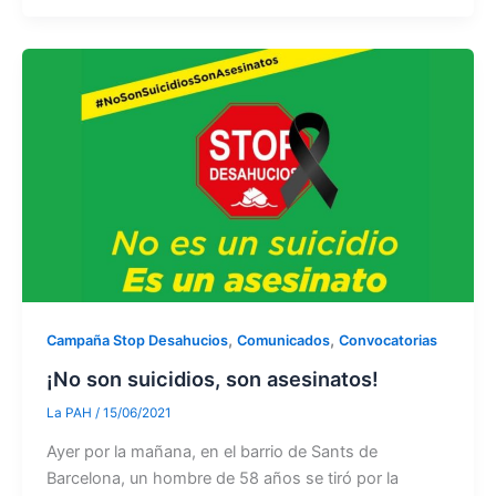
,
,
Campaña Stop Desahucios
Comunicados
Convocatorias
¡No son suicidios, son asesinatos!
La PAH
/
15/06/2021
Ayer por la mañana, en el barrio de Sants de
Barcelona, un hombre de 58 años se tiró por la