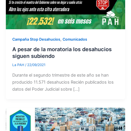
,
Campaña Stop Desahucios
Comunicados
A pesar de la moratoria los desahucios
siguen subiendo
La PAH
/
22/09/2021
Durante el segundo trimestre de este año se han
producido 11.571 desahucios Recién publicados los
datos del Poder Judicial sobre […]