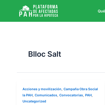
Ir
al
Qué
contenido
Blloc Salt
,
Acciones y movilización
Campaña Obra Social
,
,
,
,
la PAH
Comunicados
Convocatorias
PAH
Uncategorized