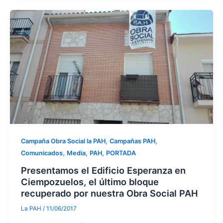
,
,
Campaña Obra Social la PAH
Campañas PAH
,
,
,
Comunicados
Media
PAH
PORTADA
Presentamos el Edificio Esperanza en
Ciempozuelos, el último bloque
recuperado por nuestra Obra Social PAH
La PAH
/
11/06/2017