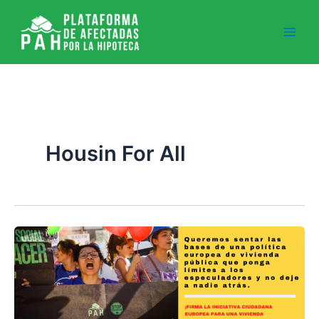
Ir
al
contenido
Housin For All