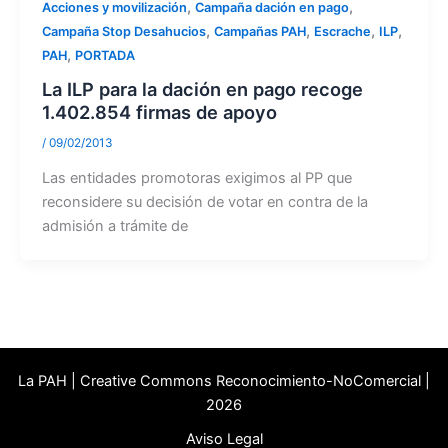
,
,
Acciones y movilización
Campaña dación en pago
,
,
,
,
Campaña Stop Desahucios
Campañas PAH
Escrache
ILP
,
PAH
PORTADA
La ILP para la dación en pago recoge
1.402.854 firmas de apoyo
/
09/02/2013
Las entidades promotoras exigimos al PP que
reconsidere su decisión de votar en contra de la
admisión a trámite de
La PAH | Creative Commons Reconocimiento-NoComercial |
2026
Aviso Legal