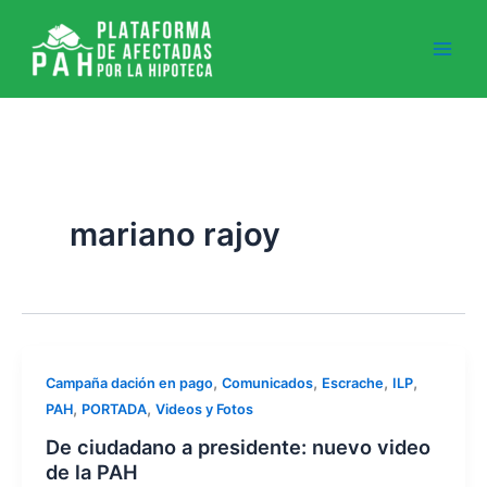
Ir
al
contenido
mariano rajoy
,
,
,
,
Campaña dación en pago
Comunicados
Escrache
ILP
,
,
PAH
PORTADA
Videos y Fotos
De ciudadano a presidente: nuevo video
de la PAH