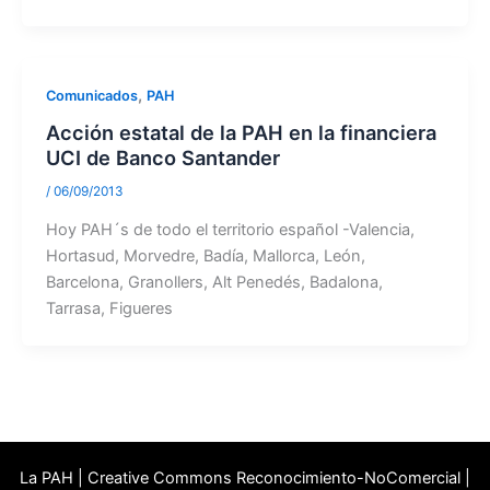
,
Comunicados
PAH
Acción estatal de la PAH en la financiera
UCI de Banco Santander
/
06/09/2013
Hoy PAH´s de todo el territorio español -Valencia,
Hortasud, Morvedre, Badía, Mallorca, León,
Barcelona, Granollers, Alt Penedés, Badalona,
Tarrasa, Figueres
La PAH | Creative Commons Reconocimiento-NoComercial |