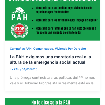
,
,
Campañas PAH
Comunicados
Vivienda Por Derecho
La PAH exigimos una moratoria real a la
altura de la emergencia social actual
La PAH
/
04/03/2020
Una prórroga continuista a las políticas del PP no nos
vale y el Gobierno Progresista si realmente está en la