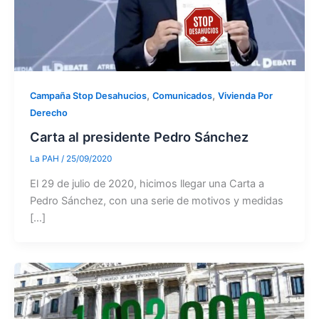
,
,
Campaña Stop Desahucios
Comunicados
Vivienda Por
Derecho
Carta al presidente Pedro Sánchez
La PAH
/
25/09/2020
El 29 de julio de 2020, hicimos llegar una Carta a
Pedro Sánchez, con una serie de motivos y medidas
[…]