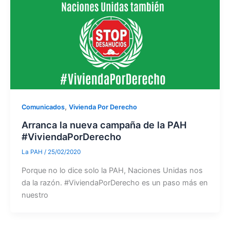
,
Comunicados
Vivienda Por Derecho
Arranca la nueva campaña de la PAH
#ViviendaPorDerecho
La PAH
/
25/02/2020
Porque no lo dice solo la PAH, Naciones Unidas nos
da la razón. #ViviendaPorDerecho es un paso más en
nuestro