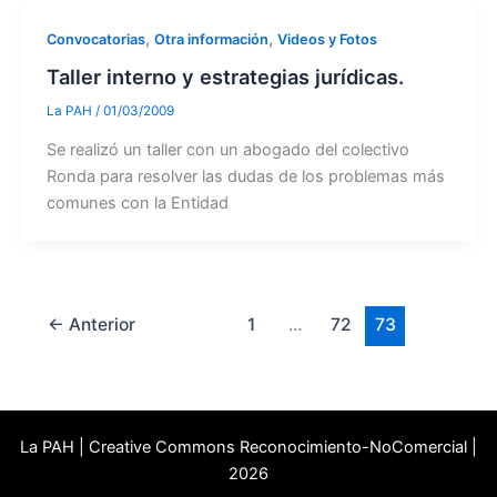
,
,
Convocatorias
Otra información
Videos y Fotos
Taller interno y estrategias jurídicas.
La PAH
/
01/03/2009
Se realizó un taller con un abogado del colectivo
Ronda para resolver las dudas de los problemas más
comunes con la Entidad
←
Anterior
1
…
72
73
La PAH | Creative Commons Reconocimiento-NoComercial |
2026