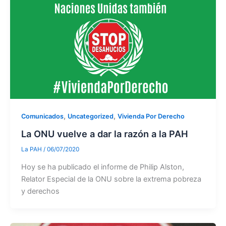
,
,
Comunicados
Uncategorized
Vivienda Por Derecho
La ONU vuelve a dar la razón a la PAH
La PAH
/
06/07/2020
Hoy se ha publicado el informe de Philip Alston,
Relator Especial de la ONU sobre la extrema pobreza
y derechos