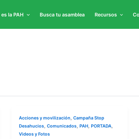
 es la PAH
Busca tu asamblea
Recursos
Co
,
Acciones y movilización
Campaña Stop
,
,
,
,
Desahucios
Comunicados
PAH
PORTADA
Videos y Fotos