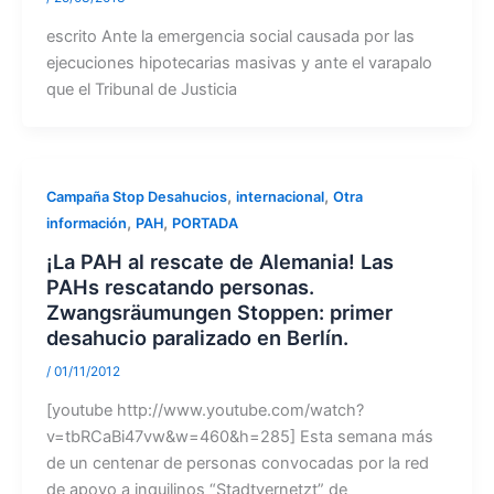
escrito Ante la emergencia social causada por las
ejecuciones hipotecarias masivas y ante el varapalo
que el Tribunal de Justicia
,
,
Campaña Stop Desahucios
internacional
Otra
,
,
información
PAH
PORTADA
¡La PAH al rescate de Alemania! Las
PAHs rescatando personas.
Zwangsräumungen Stoppen: primer
desahucio paralizado en Berlín.
/
01/11/2012
[youtube http://www.youtube.com/watch?
v=tbRCaBi47vw&w=460&h=285] Esta semana más
de un centenar de personas convocadas por la red
de apoyo a inquilinos “Stadtvernetzt” de