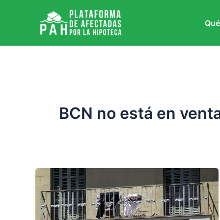
Ir
al
Qué
contenido
BCN no está en vent