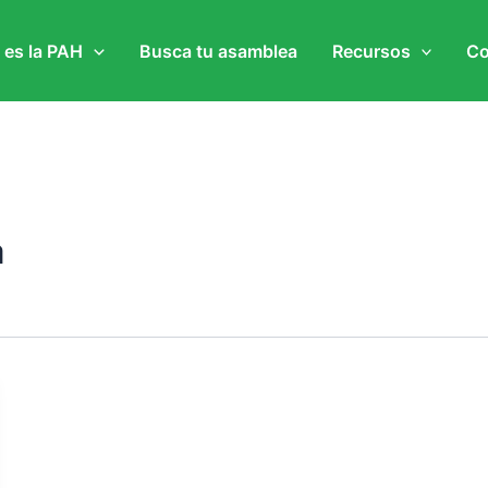
 es la PAH
Busca tu asamblea
Recursos
Co
a