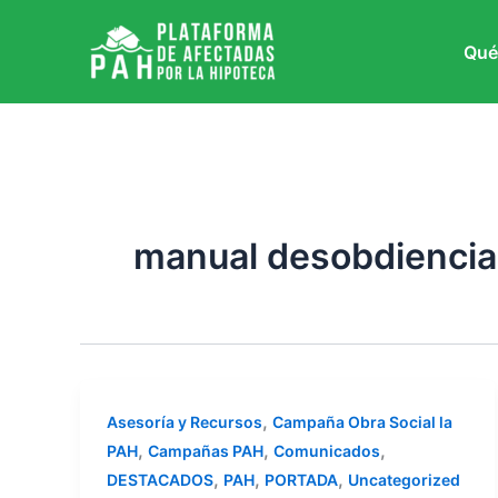
Ir
al
Qué
contenido
manual desobdiencia 
,
Asesoría y Recursos
Campaña Obra Social la
,
,
,
PAH
Campañas PAH
Comunicados
,
,
,
DESTACADOS
PAH
PORTADA
Uncategorized