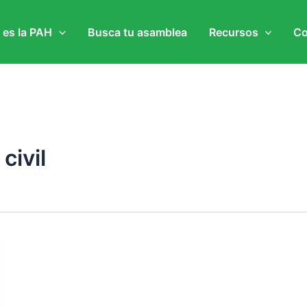
 es la PAH
Busca tu asamblea
Recursos
Co
civil