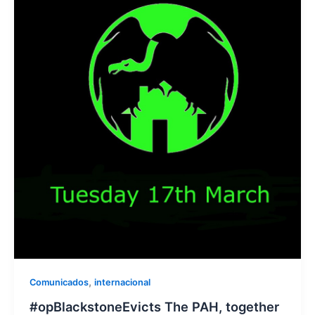
,
Comunicados
internacional
#opBlackstoneEvicts The PAH, together