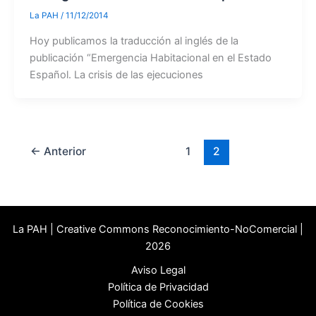
La PAH
/
11/12/2014
Hoy publicamos la traducción al inglés de la
publicación “Emergencia Habitacional en el Estado
Español. La crisis de las ejecuciones
←
Anterior
1
2
La PAH | Creative Commons Reconocimiento-NoComercial |
2026
Aviso Legal
Política de Privacidad
Política de Cookies