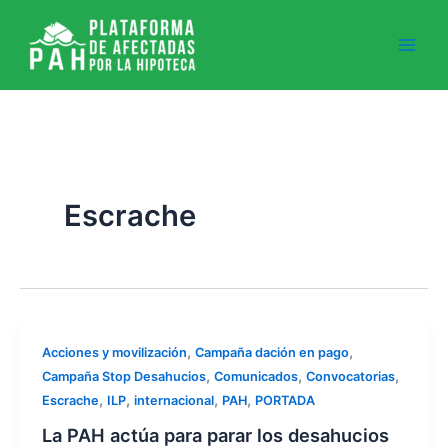
Ir
al
contenido
Escrache
,
,
Acciones y movilización
Campaña dación en pago
,
,
,
Campaña Stop Desahucios
Comunicados
Convocatorias
,
,
,
,
Escrache
ILP
internacional
PAH
PORTADA
La PAH actúa para parar los desahucios