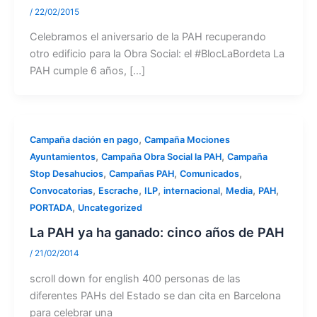
/
22/02/2015
Celebramos el aniversario de la PAH recuperando
otro edificio para la Obra Social: el #BlocLaBordeta La
PAH cumple 6 años, […]
,
Campaña dación en pago
Campaña Mociones
,
,
Ayuntamientos
Campaña Obra Social la PAH
Campaña
,
,
,
Stop Desahucios
Campañas PAH
Comunicados
,
,
,
,
,
,
Convocatorias
Escrache
ILP
internacional
Media
PAH
,
PORTADA
Uncategorized
La PAH ya ha ganado: cinco años de PAH
/
21/02/2014
scroll down for english 400 personas de las
diferentes PAHs del Estado se dan cita en Barcelona
para celebrar una