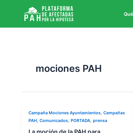
Ir
al
Qué
contenido
mociones PAH
,
Campaña Mociones Ayuntamientos
Campañas
,
,
,
PAH
Comunicados
PORTADA
prensa
La moción de la PAH para