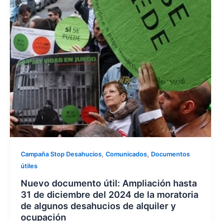
,
,
Campaña Stop Desahucios
Comunicados
Documentos
útiles
Nuevo documento útil: Ampliación hasta
31 de diciembre del 2024 de la moratoria
de algunos desahucios de alquiler y
ocupación