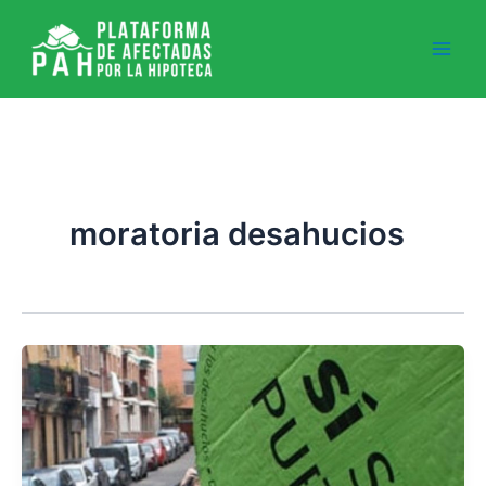
Ir
al
contenido
moratoria desahucios