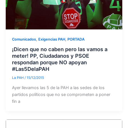
,
,
Comunicados
Exigencias PAH
PORTADA
¡Dicen que no caben pero las vamos a
meter! PP, Ciudadanos y PSOE
respondan porque NO apoyan
#Las5DelaPAH
La PAH
/
15/12/2015
Ayer llevamos las 5 de la PAH a las sedes de los
partidos políticos que no se comprometen a poner
fin a